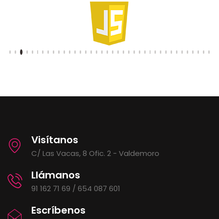
Visítanos
C/ Las Vacas, 8 Ofic. 2 - Valdemoro
Llámanos
91 162 71 69 / 654 087 601
Escríbenos