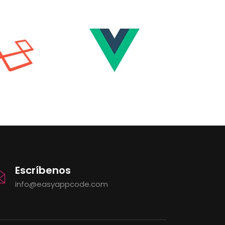
Escríbenos
info@easyappcode.com