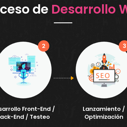
oceso de
Desarrollo
2
3
arrollo Front-End /
Lanzamiento /
ack-End / Testeo
Optimización