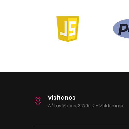
Visítanos
C/ Las Vacas, 8 Ofic. 2 - Valdemoro