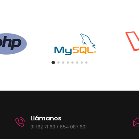
Llámanos
91 162 71 69 / 654 087 601