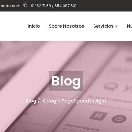
pcode.com
91 162 71 69 / 654 087 601
Inicio
Sobre Nosotros
Servicios
Nu
Blog
Blog
Google PageSpeed Insight