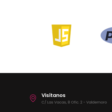
Visítanos
C/ Las Vacas, 8 Ofic. 2 - Valdemoro