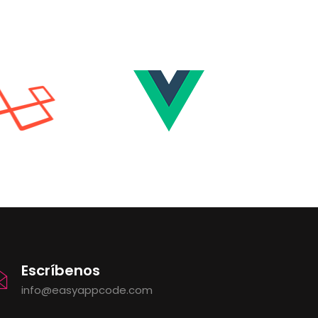
Escríbenos
info@easyappcode.com